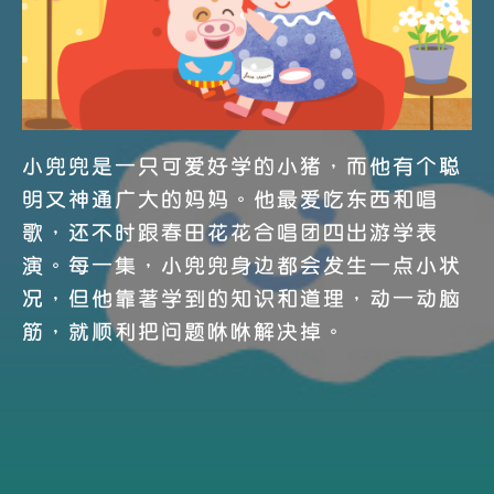
小兜兜是一隻可愛好學的小豬，而他有個聰
明又神通廣大的媽媽。他最愛吃東西和唱
歌，還不時跟春田花花合唱團四出遊學表
演。每一集，小兜兜身邊都會發生一點小狀
況，但他靠著學到的知識和道理，動一動腦
筋，就順利把問題咻咻解決掉。